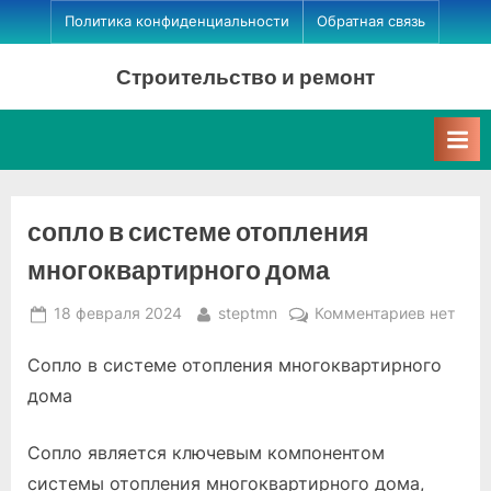
Skip
Политика конфиденциальности
Обратная связь
to
Строительство и ремонт
content
сопло в системе отопления
многоквартирного дома
Posted
By
к
18 февраля 2024
steptmn
Комментариев
нет
on
записи
Сопло в системе отопления многоквартирного
сопло
в
дома
системе
отоплен
Сопло является ключевым компонентом
многокв
системы отопления многоквартирного дома,
дома