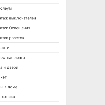
нолеум
таж выключателей
нтаж Освещения
таж розеток
вости
остная лента
а и двери
кет
ы в доме
техника