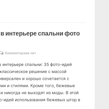
в интерьере спальни фото
к
Комментариев
нет
записи
 интерьере спальни: 35 фото-идей
Коричневые
шторы
классическое решение с массой
в
иверсален и хорошо сочетается с
интерьере
ми и стилями. Кроме того, бежевые
спальни
и никогда не выходят из моды. В этой
фото
о-идей использования бежевых штор в
дизайн