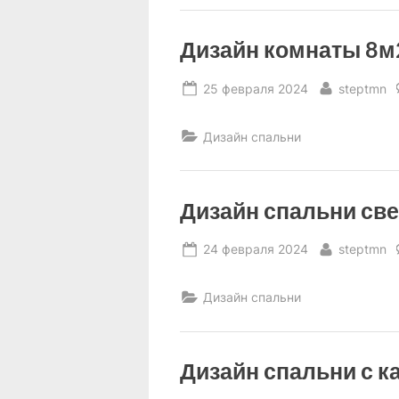
дома”
Дизайн комнаты 8м
Posted
By
25 февраля 2024
steptmn
on
Дизайн спальни
Дизайн спальни све
Posted
By
24 февраля 2024
steptmn
on
Дизайн спальни
Дизайн спальни с к