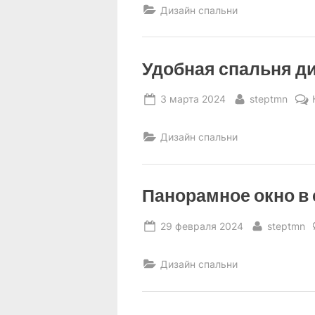
Дизайн спальни
Удобная спальня д
Posted
By
3 марта 2024
steptmn
on
Дизайн спальни
Панорамное окно в 
Posted
By
29 февраля 2024
steptmn
on
Дизайн спальни