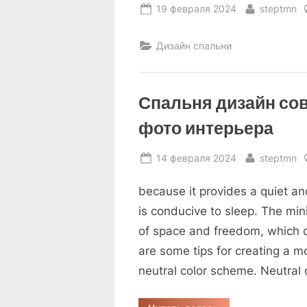
Posted
By
19 февраля 2024
steptmn
on
Дизайн спальни
Спальня дизайн с
фото интерьера
Posted
By
14 февраля 2024
steptmn
on
because it provides a quiet and
is conducive to sleep. The min
of space and freedom, which 
are some tips for creating a 
neutral color scheme. Neutral 