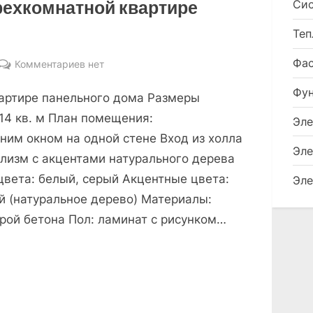
рехкомнатной квартире
Сис
дизайн
Теп
Фа
к
Комментариев
нет
записи
Фу
вартире панельного дома Размеры
Дизайн
спальни
-14 кв. м План помещения:
Эле
в
ним окном на одной стене Вход из холла
Эле
трехкомнатной
лизм с акцентами натурального дерева
квартире
вета: белый, серый Акцентные цвета:
Эле
панельного
й (натуральное дерево) Материалы:
дома
урой бетона Пол: ламинат с рисунком…