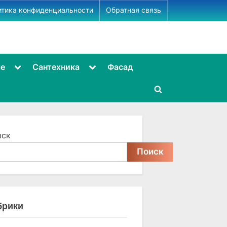
итика конфиденциальности
Обратная связь
Toggle
Toggle
ме
Сантехника
Фасад
sub-
sub-
menu
menu
Toggle
search
form
иск
Поиск
брики