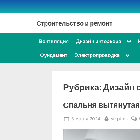
Skip
to
content
Строительство и ремонт
Togg
Вентиляция
Дизайн интерьера
sub-
men
Toggl
Фундамент
Электропроводка
sub-
menu
Рубрика:
Дизайн 
Спальня вытянутая
Posted
By
6 марта 2024
steptmn
on