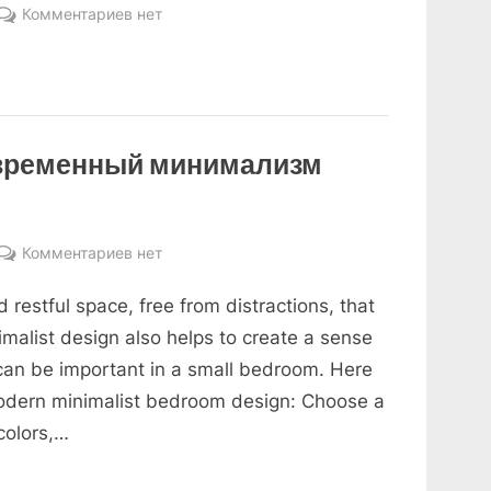
к
Комментариев
нет
записи
Дизайн
спальни
с
кабинетом
овременный минимализм
в
доме
к
Комментариев
нет
записи
 restful space, free from distractions, that
Спальня
дизайн
imalist design also helps to create a sense
современный
can be important in a small bedroom. Here
минимализм
modern minimalist bedroom design: Choose a
фото
colors,…
интерьера