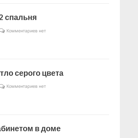
2 спальня
к
Комментариев
нет
записи
Дизайн
комнаты
8м2
спальня
тло серого цвета
к
Комментариев
нет
записи
Дизайн
спальни
светло
серого
абинетом в доме
цвета