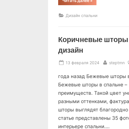
“Спальня
Читать далее
»
дизайн
современный
минимализм
Дизайн спальни
фото
интерьера”
Коричневые шторы 
дизайн
Posted
By
13 февраля 2024
steptmn
on
года назад Бежевые шторы в
Бежевые шторы в спальне – 
преимуществ. Такой цвет ун
разными оттенками, фактура
шторы выглядят благородно 
статье представлены 35 фот
интерьере спальни….