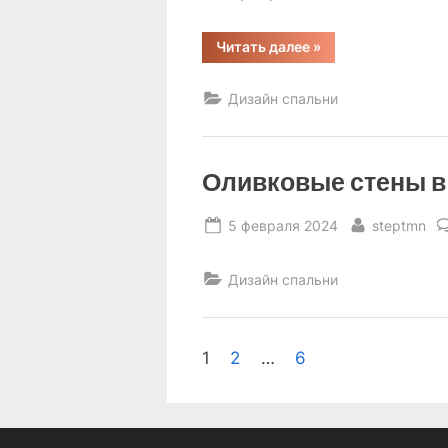
“Коричневые
Читать далее
»
шторы
в
интерьере
Дизайн спальни
спальни
фото
дизайн”
Оливковые стены в
Posted
By
5 февраля 2024
steptmn
on
Дизайн спальни
Пагинация
1
2
…
6
записей