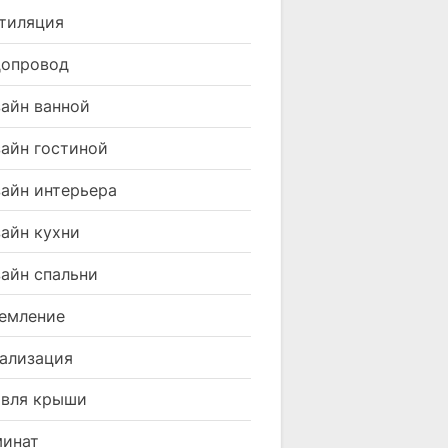
тиляция
допровод
айн ванной
айн гостиной
айн интерьера
айн кухни
айн спальни
емление
ализация
вля крыши
минат