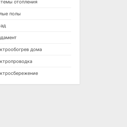
темы отопления
лые полы
сад
ндамент
ктрообогрев дома
ктропроводка
ктросбережение