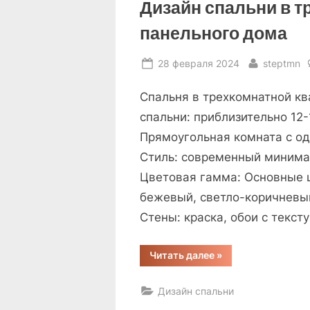
Дизайн спальни в т
панельного дома
Posted
By
28 февраля 2024
steptmn
on
Спальня в трехкомнатной к
спальни: приблизительно 12
Прямоугольная комната с од
Стиль: современный минима
Цветовая гамма: Основные ц
бежевый, светло-коричневы
Стены: краска, обои с текст
“Дизайн
Читать далее
»
спальни
в
трехкомнатной
Дизайн спальни
квартире
панельного