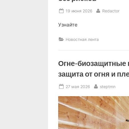
Posted
By
19 июня 2026
Redactor
on
Узнайте
Новостная лента
Огне-биозащитные 
защита от огня и п
Posted
By
27 мая 2026
steptmn
on