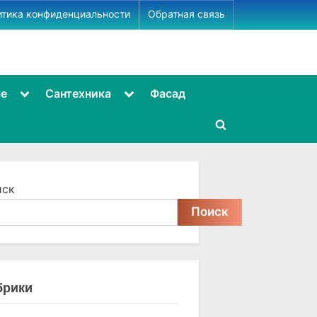
итика конфиденциальности
Обратная связь
Toggle
Toggle
ме
Сантехника
Фасад
sub-
sub-
menu
menu
Toggle
search
form
иск
Поиск
брики