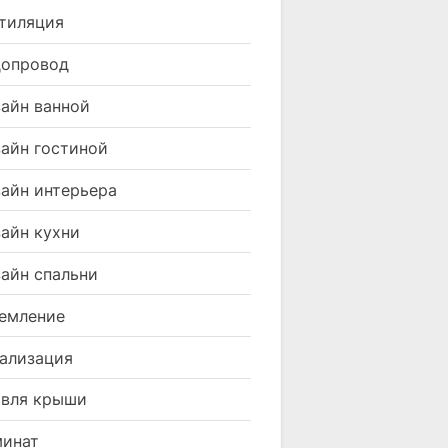
тиляция
допровод
айн ванной
айн гостиной
айн интерьера
айн кухни
айн спальни
емление
ализация
вля крыши
минат