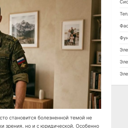
Сис
Теп
Фа
Фу
Эле
Эле
Эле
сто становится болезненной темой не
ки зрения, но и с юридической. Особенно