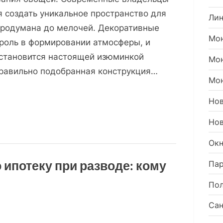
 создать уникальное пространство для
Ли
продумана до мелочей. Декоративные
Мон
роль в формировании атмосферы, и
 становится настоящей изюминкой
Мо
равильно подобранная конструкция…
Мон
Но
Нов
Окн
 ипотеку при разводе: кому
Пар
Пол
Сан