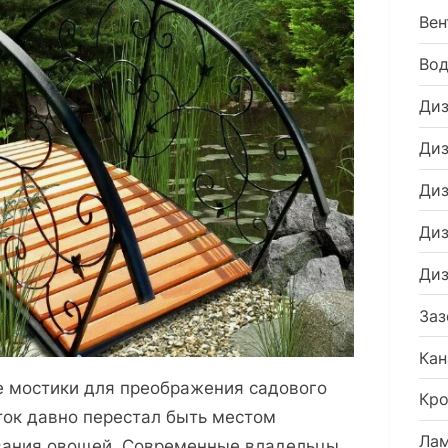
Вен
Во
Диз
Диз
Диз
Диз
Диз
Заз
Кан
е мостики для преображения садового
Кро
ток давно перестал быть местом
Ла
вания овощей. Современные владельцы