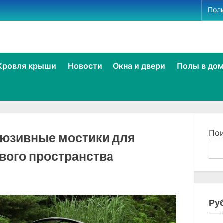
Пол
le
Кровля крыши
Новости
Окна и двери
Полы в до
u
e
По
люзивные мостики для
вого пространства
Ру