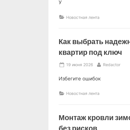
У
Новостная лента
Как выбрать надеж
квартир под ключ
Posted
By
19 июня 2026
Redactor
on
Избегите ошибок
Новостная лента
Монтаж кровли зимо
без рисков