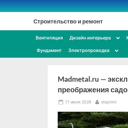
Skip
to
content
Строительство и ремонт
Togg
Вентиляция
Дизайн интерьера
sub-
men
Toggl
Фундамент
Электропроводка
sub-
menu
Madmetal.ru — экск
преображения садо
Posted
By
17 июля 2026
steptmn
on