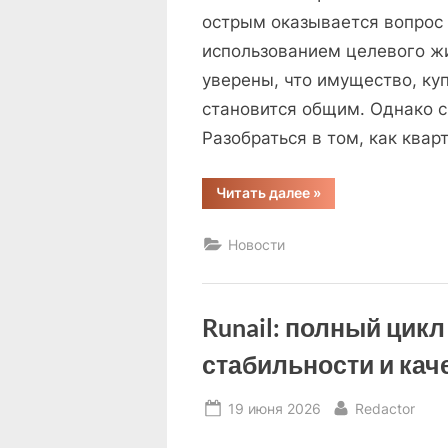
острым оказывается вопрос
использованием целевого ж
уверены, что имущество, ку
становится общим. Однако с
Разобраться в том, как квар
“Квартира
Читать далее
»
в
военную
ипотеку
Новости
при
разводе:
кому
достанется
жильё”
Runail: полный цик
стабильности и кач
Posted
By
19 июня 2026
Redactor
on