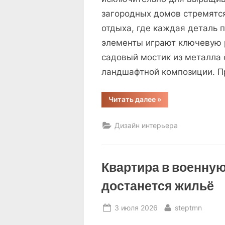
загородных домов стремятся
отдыха, где каждая деталь 
элементы играют ключевую 
садовый мостик из металла
ландшафтной композиции. П
“Madmetal.ru
Читать далее
»
—
эксклюзивные
мостики
Дизайн интерьера
для
преображения
садового
пространства”
Квартира в военную
достанется жильё
Posted
By
3 июля 2026
steptmn
on