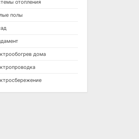
темы отопления
лые полы
сад
ндамент
ктрообогрев дома
ктропроводка
ктросбережение