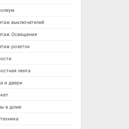
нолеум
таж выключателей
нтаж Освещения
таж розеток
вости
остная лента
а и двери
кет
ы в доме
техника