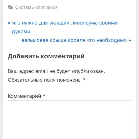
Системы отопления
Навигация
P
что нужно для укладки линолеума своими
r
руками
по
e
N
вальмовая крыша кровля что необходимо
записям
v
e
Добавить комментарий
i
x
o
t
Ваш адрес email не будет опубликован.
u
P
Обязательные поля помечены
*
s
o
P
s
Комментарий
*
o
t
s
:
t
: