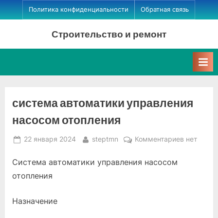
Skip
Политика конфиденциальности
Обратная связь
to
Строительство и ремонт
content
система автоматики управления
насосом отопления
Posted
By
к
22 января 2024
steptmn
Комментариев
нет
on
записи
Система автоматики управления насосом
система
автомати
отопления
управлен
насосом
Назначение
отопления