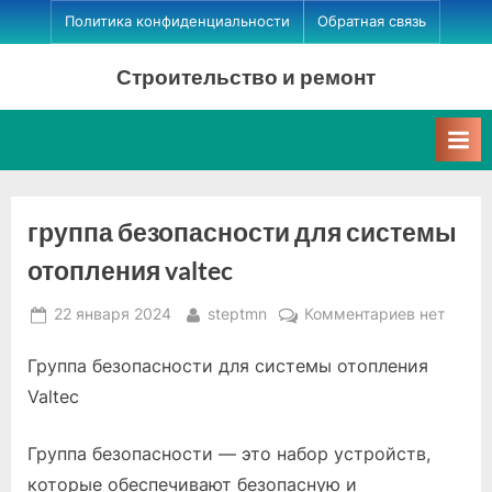
Skip
Политика конфиденциальности
Обратная связь
to
Строительство и ремонт
content
группа безопасности для системы
отопления valtec
Posted
By
к
22 января 2024
steptmn
Комментариев
нет
on
записи
Группа безопасности для системы отопления
группа
безопасно
Valtec
для
системы
Группа безопасности — это набор устройств,
отопления
которые обеспечивают безопасную и
valtec