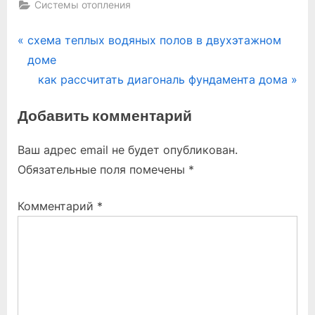
Системы отопления
Навигация
P
схема теплых водяных полов в двухэтажном
r
доме
по
e
N
как рассчитать диагональ фундамента дома
записям
v
e
Добавить комментарий
i
x
o
t
Ваш адрес email не будет опубликован.
u
P
Обязательные поля помечены
*
s
o
P
s
Комментарий
*
o
t
s
:
t
: