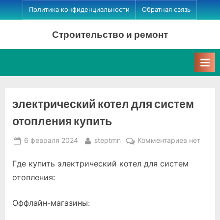
Skip
Политика конфиденциальности
Обратная связь
to
Строительство и ремонт
content
электрический котел для систем
отопления купить
Posted
By
к
6 февраля 2024
steptmn
Комментариев
нет
on
записи
Где купить электрический котел для систем
электрич
котел
отопления:
для
систем
Оффлайн-магазины:
отоплени
купить