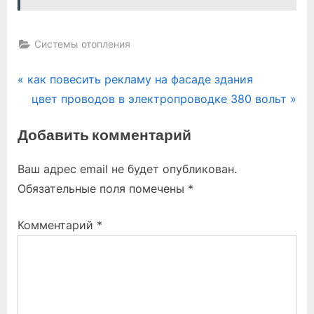
Системы отопления
Навигация
P
как повесить рекламу на фасаде здания
r
N
цвет проводов в электропроводке 380 вольт
по
e
e
Добавить комментарий
записям
v
x
i
t
Ваш адрес email не будет опубликован.
o
P
Обязательные поля помечены
*
u
o
s
s
Комментарий
*
P
t
o
:
s
t
: