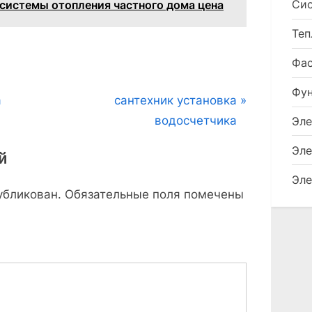
Сис
 системы отопления частного дома цена
Теп
Фа
Фу
N
а
сантехник установка
e
водосчетчика
Эле
x
Эле
й
t
Эле
P
убликован.
Обязательные поля помечены
o
s
t
: