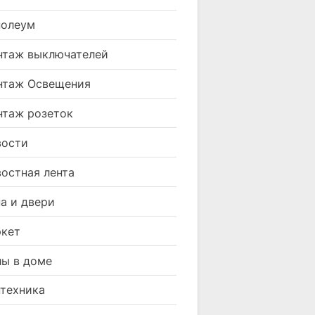
нолеум
таж выключателей
нтаж Освещения
таж розеток
вости
остная лента
а и двери
кет
ы в доме
техника