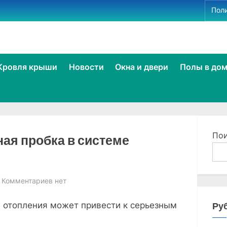
Пол
le
Кровля крыши
Новости
Окна и двери
Полы в до
u
e
По
ая пробка в системе
к
Комментариев
нет
записи
Ру
 отопления может привести к серьезным
чем
опасна