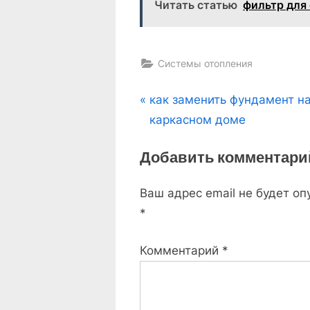
Читать статью
фильтр для
Системы отопления
Навигация
P
как заменить фундамент н
r
каркасном доме
по
e
Добавить комментари
v
записям
i
Ваш адрес email не будет оп
o
*
u
s
Комментарий
*
P
o
s