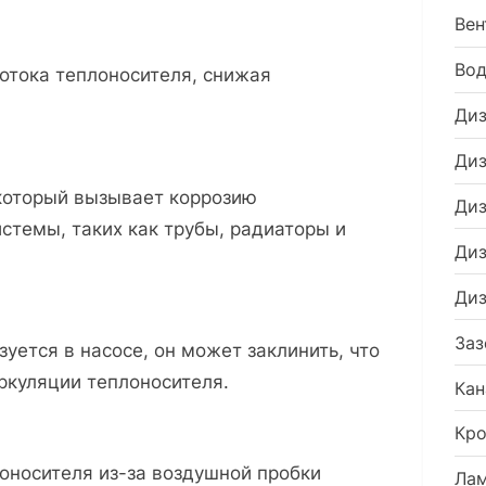
воздушная
Вен
пробка
в
Во
потока теплоносителя, снижая
системе
Диз
отопления
Диз
 который вызывает коррозию
Диз
стемы, таких как трубы, радиаторы и
Диз
Диз
Заз
уется в насосе, он может заклинить, что
ркуляции теплоносителя.
Кан
Кро
оносителя из-за воздушной пробки
Ла