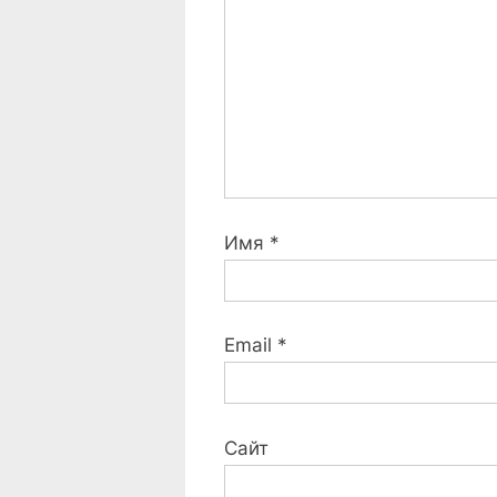
t
:
Имя
*
Email
*
Сайт