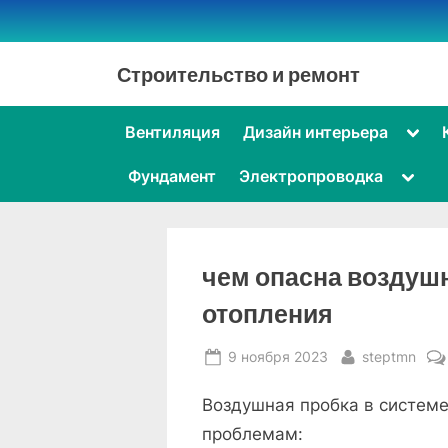
Skip
to
content
Строительство и ремонт
Togg
Вентиляция
Дизайн интерьера
sub-
men
Toggl
Фундамент
Электропроводка
sub-
menu
чем опасна воздушн
отопления
Posted
By
9 ноября 2023
steptmn
on
Воздушная пробка в системе
проблемам: