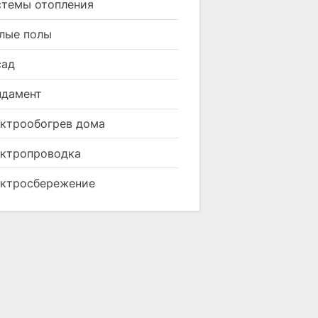
темы отопления
лые полы
сад
ндамент
ктрообогрев дома
ктропроводка
ктросбережение