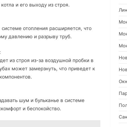
котла и его выходу из строя.
Ли
Мон
в системе отопления расширяется, что
Мо
му давлению и разрыву труб.
Мон
:
Но
дет из строя из-за воздушной пробки в
убах может замерзнуть, что приведет к
Нов
компонентов.
Окн
Пар
давать шум и бульканье в системе
Пол
скомфорт и беспокойство.
Сан