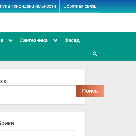
итика конфиденциальности
Обратная связь
Toggle
Toggle
ме
Сантехника
Фасад
sub-
sub-
menu
menu
Toggle
search
form
иск
Поиск
брики