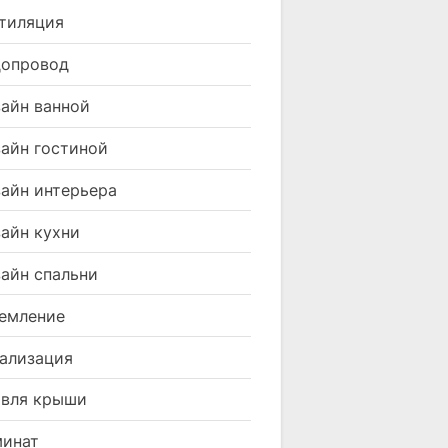
тиляция
допровод
айн ванной
айн гостиной
айн интерьера
айн кухни
айн спальни
емление
ализация
вля крыши
минат