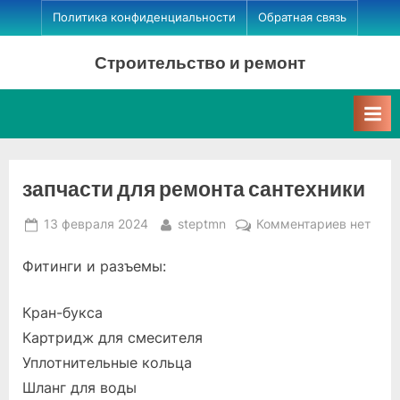
Skip
Политика конфиденциальности
Обратная связь
to
Строительство и ремонт
content
запчасти для ремонта сантехники
Posted
By
к
13 февраля 2024
steptmn
Комментариев
нет
on
записи
Фитинги и разъемы:
запчаст
для
ремонта
Кран-букса
сантехн
Картридж для смесителя
Уплотнительные кольца
Шланг для воды