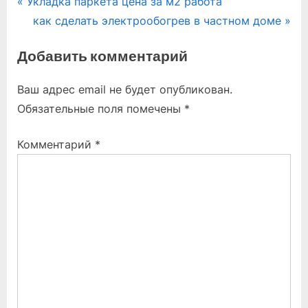
Навигация
P
Укладка паркета цена за м2 работа
r
N
как сделать электрообогрев в частном доме
по
e
e
Добавить комментарий
записям
v
x
i
t
Ваш адрес email не будет опубликован.
o
P
Обязательные поля помечены
*
u
o
s
s
Комментарий
*
P
t
o
:
s
t
: