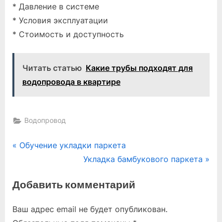
* Давление в системе
* Условия эксплуатации
* Стоимость и доступность
Читать статью
Какие трубы подходят для
водопровода в квартире
Водопровод
Навигация
P
Обучение укладки паркета
r
N
Укладка бамбукового паркета
по
e
e
Добавить комментарий
записям
v
x
i
t
Ваш адрес email не будет опубликован.
o
P