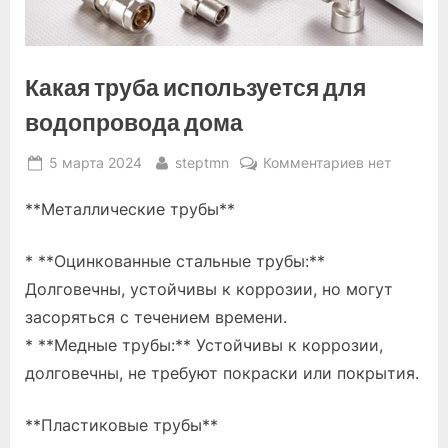
Какая труба используется для
водопровода дома
Posted
By
к
5 марта 2024
steptmn
Комментариев
нет
on
записи
**Металлические трубы**
Какая
труба
использует
* **Оцинкованные стальные трубы:**
для
Долговечны, устойчивы к коррозии, но могут
водопровод
засоряться с течением времени.
дома
* **Медные трубы:** Устойчивы к коррозии,
долговечны, не требуют покраски или покрытия.
**Пластиковые трубы**