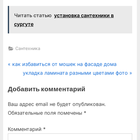
Читать статью
установка сантехники в
сургуте
Сантехника
Навигация
P
как избавиться от мошек на фасаде дома
r
N
укладка ламината разными цветами фото
по
e
e
Добавить комментарий
записям
v
x
i
t
Ваш адрес email не будет опубликован.
o
P
Обязательные поля помечены
*
u
o
s
s
Комментарий
*
P
t