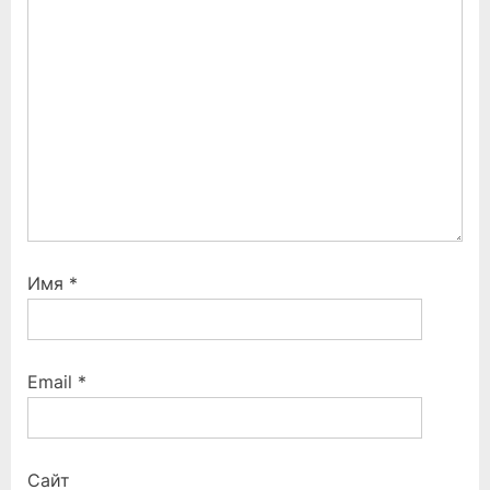
o
:
s
t
:
Имя
*
Email
*
Сайт