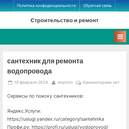
Skip
Политика конфиденциальности
Обратная связь
to
Строительство и ремонт
content
сантехник для ремонта
водопровода
Posted
By
к
19 февраля 2024
steptmn
Комментариев
нет
on
записи
Сервисы по поиску сантехников:
сантехн
для
ремонта
Яндекс.Услуги:
водопро
https://uslugi.yandex.ru/category/santehnika
Профи.ру: https://profi.ru/uslugi/vodoprovod/