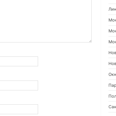
Ли
Мон
Мо
Мон
Но
Нов
Окн
Пар
Пол
Сан