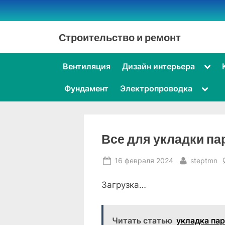
Skip
to
content
Строительство и ремонт
Togg
Вентиляция
Дизайн интерьера
sub-
men
Toggl
Фундамент
Электропроводка
sub-
menu
Все для укладки па
Posted
By
16 февраля 2024
steptmn
on
Загрузка…
Читать статью
укладка пар