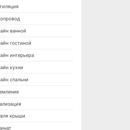
тиляция
допровод
айн ванной
айн гостиной
айн интерьера
айн кухни
айн спальни
емление
ализация
вля крыши
минат