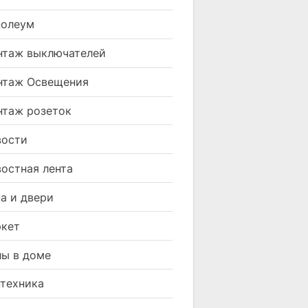
нолеум
таж выключателей
нтаж Освещения
таж розеток
вости
остная лента
а и двери
кет
ы в доме
техника