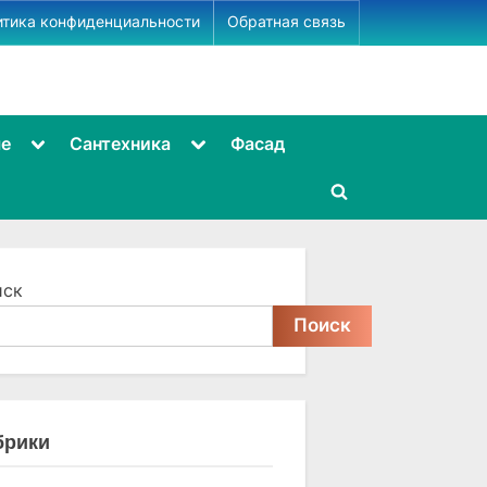
итика конфиденциальности
Обратная связь
Toggle
Toggle
ме
Сантехника
Фасад
sub-
sub-
menu
menu
Toggle
search
form
иск
Поиск
брики