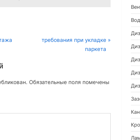
купить
Вен
Во
Диз
N
нтажа
требования при укладке
Диз
e
паркета
x
Диз
й
t
Диз
P
убликован.
Обязательные поля помечены
o
Диз
s
Заз
t
Кан
:
Кро
Ла