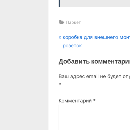
Паркет
Навигация
P
коробка для внешнего мо
r
розеток
по
e
Добавить комментари
v
записям
i
Ваш адрес email не будет оп
o
*
u
s
Комментарий
*
P
o
s
t