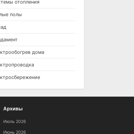
темы отопления
лые полы
сад
ндамент
ктрообогрев дома
ктропроводка
ктросбережение
Архивы
Июль 2026
Июнь 2026