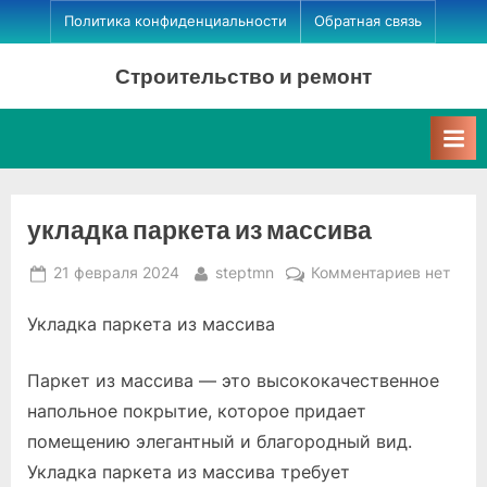
Skip
Политика конфиденциальности
Обратная связь
to
Строительство и ремонт
content
укладка паркета из массива
Posted
By
к
21 февраля 2024
steptmn
Комментариев
нет
on
записи
Укладка паркета из массива
укладка
паркета
из
Паркет из массива — это высококачественное
массива
напольное покрытие, которое придает
помещению элегантный и благородный вид.
Укладка паркета из массива требует