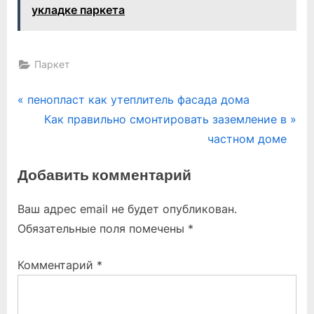
укладке паркета
Паркет
Навигация
P
пенопласт как утеплитель фасада дома
r
N
Как правильно смонтировать заземление в
по
e
e
частном доме
записям
v
x
Добавить комментарий
i
t
o
P
Ваш адрес email не будет опубликован.
u
o
Обязательные поля помечены
*
s
s
P
t
Комментарий
*
o
:
s