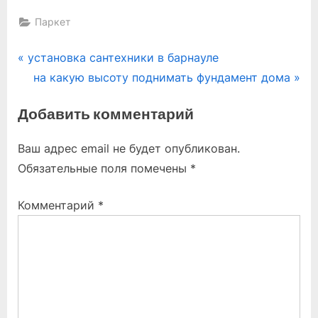
Паркет
Навигация
P
установка сантехники в барнауле
r
N
на какую высоту поднимать фундамент дома
по
e
e
Добавить комментарий
записям
v
x
i
t
Ваш адрес email не будет опубликован.
o
P
Обязательные поля помечены
*
u
o
s
s
Комментарий
*
P
t
o
:
s
t
: