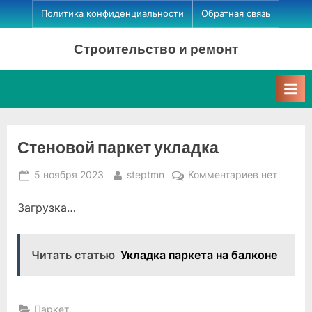
Skip
Политика конфиденциальности
Обратная связь
to
Строительство и ремонт
content
Стеновой паркет укладка
Posted
By
к
5 ноября 2023
steptmn
Комментариев
нет
on
записи
Загрузка…
Стеновой
паркет
укладка
Читать статью
Укладка паркета на балконе
Паркет