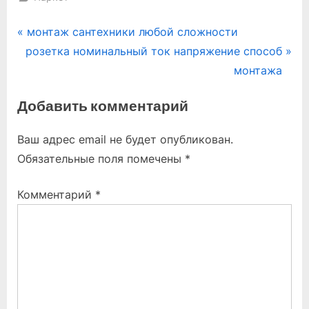
Навигация
P
монтаж сантехники любой сложности
N
r
розетка номинальный ток напряжение способ
по
e
e
монтажа
записям
x
v
Добавить комментарий
t
i
P
o
Ваш адрес email не будет опубликован.
o
u
Обязательные поля помечены
*
s
s
t
P
Комментарий
*
:
o
s
t
: