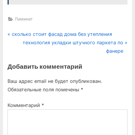
Ламинат
Навигация
P
сколько стоит фасад дома без утепления
r
N
технология укладки штучного паркета по
по
e
e
фанере
записям
v
x
Добавить комментарий
i
t
o
P
Ваш адрес email не будет опубликован.
u
o
Обязательные поля помечены
*
s
s
P
t
Комментарий
*
o
:
s
t
: