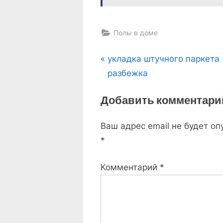
Полы в доме
Навигация
P
укладка штучного паркета
r
разбежка
по
e
Добавить комментари
v
записям
i
Ваш адрес email не будет оп
o
*
u
s
Комментарий
*
P
o
s
t