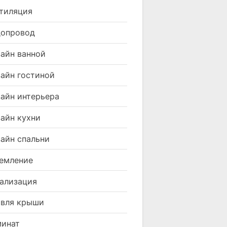
тиляция
допровод
айн ванной
айн гостиной
айн интерьера
айн кухни
айн спальни
емление
ализация
вля крыши
минат