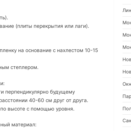
Ли
ть).
Мон
вание (плиты перекрытия или лаги).
Мо
Мон
пленку на основание с нахлестом 10-15
Но
ным степлером.
Нов
и:
Окн
аги перпендикулярно будущему
Пар
расстоянии 40-60 см друг от друга.
Пол
 по высоте с помощью уровня.
Сан
нный материал: