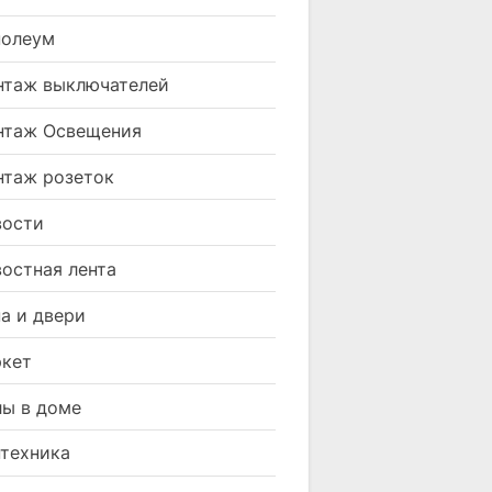
нолеум
таж выключателей
нтаж Освещения
таж розеток
вости
остная лента
а и двери
кет
ы в доме
техника