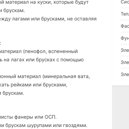
Сис
 материал на куски, которые будут
и брускам.
Теп
жду лагами или брусками, не оставляя
Фа
Фу
:
Эле
материал (пенофол, вспененный
ь на лагах или брусках с помощью
Эле
Эле
ионный материал (минеральная вата,
ать рейками или брусками,
 брускам.
листы фанеры или ОСП.
ли брускам шурупами или гвоздями.