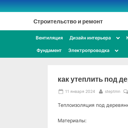
Skip
to
content
Строительство и ремонт
Togg
Вентиляция
Дизайн интерьера
sub-
men
Toggl
Фундамент
Электропроводка
sub-
menu
как утеплить под д
Posted
By
11 января 2024
steptmn
on
Теплоизоляция под деревян
Материалы: