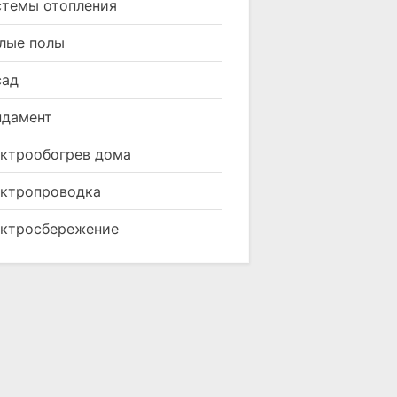
темы отопления
лые полы
сад
ндамент
ктрообогрев дома
ктропроводка
ктросбережение