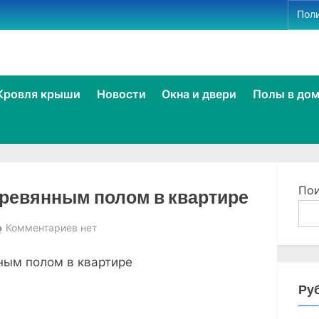
Пол
le
Кровля крыши
Новости
Окна и двери
Полы в до
u
e
По
еревянным полом в квартире
к
Комментариев
нет
записи
ным полом в квартире
как
утеплить
Ру
под
деревянным