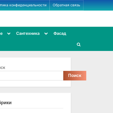
итика конфиденциальности
Обратная связь
Toggle
Toggle
ме
Сантехника
Фасад
sub-
sub-
menu
menu
Toggle
search
form
иск
Поиск
брики