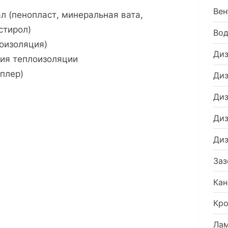
полом
Вен
 (пенопласт, минеральная вата,
в
стирол)
Во
квартире
оизоляция)
Диз
ния теплоизоляции
еплер)
Диз
Диз
Диз
Диз
Заз
Кан
Кро
Ла