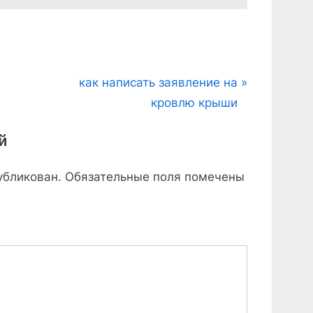
N
как написать заявление на
e
кровлю крыши
x
й
t
P
убликован.
Обязательные поля помечены
o
s
t
: