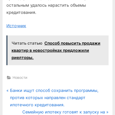
остальным удалось нарастить объемы
кредитования.
Источник
Читать статью
Способ повысить продажи
квартир в новостройках предложили
риелторы.
Новости
Навигация
P
Банки ищут способ сохранить программы,
r
против которых направлен стандарт
по
e
ипотечного кредитования.
записям
v
N
Семейную ипотеку готовят к запуску на