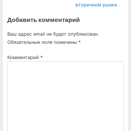
i
e
вторичном рынке .
o
x
Добавить комментарий
u
t
s
P
Ваш адрес email не будет опубликован.
P
o
Обязательные поля помечены
*
o
s
s
t
Комментарий
*
t
:
: