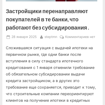
Застройщики перенаправляют
покупателей в те банки, что
работают без субсидирования .
Posted
By
к
28 января 2025
steptmn
Комментариев
нет
on
записи
Сложившаяся ситуация с выдачей ипотеки на
Застройщ
перенапр
первичном рынке, где одни банки после
покупате
вступления в силу стандарта ипотечного
в
кредитования с 1 января отменили требование
те
об обязательном субсидировании выдачи
банки,
что
кредита застройщиком, а в других это
работают
требование еще сохраняется, приводит к тому,
без
что строительные компании переориентируют
субсидир
клиентов на получение ипотеки в кредитных
.