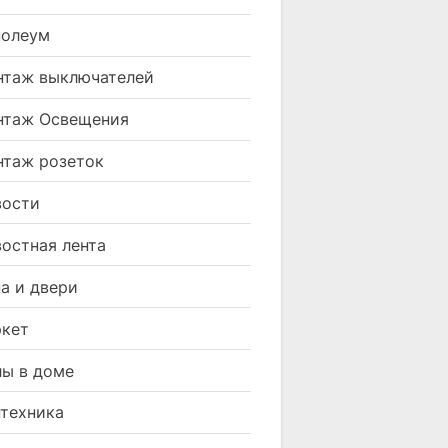
нолеум
таж выключателей
нтаж Освещения
таж розеток
вости
остная лента
а и двери
кет
ы в доме
техника