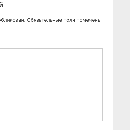
й
o
s
убликован.
Обязательные поля помечены
t
: