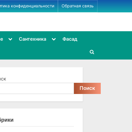
итика конфиденциальности
Обратная связь
Toggle
Toggle
ме
Сантехника
Фасад
sub-
sub-
menu
menu
Toggle
search
form
иск
Поиск
брики