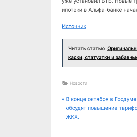
уже установил ВТБ. Новые 
ипотеки в Альфа-банке начал
Источник
Читать статью
Оригинальн
каски, статуэтки и забавн
Новости
Навигация
P
В конце октября в Госдуме
r
обсудят повышение тариф
по
e
ЖКХ.
v
записям
i