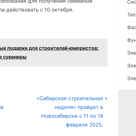
требования для получения семейной
Сис
и действовать с 10 октября.
Теп
Фа
Фу
ые подарки для строителей‑юмористов:
Эле
ые сувениры
Эле
Эле
N
«Сибирская строительная
e
ов
неделя» пройдет в
x
Новосибирске с 11 по 14
t
февраля 2025.
P