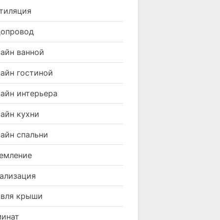
тиляция
допровод
айн ванной
айн гостиной
айн интерьера
айн кухни
айн спальни
емление
ализация
вля крыши
минат