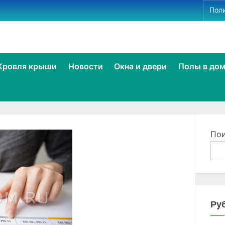
Пол
le
Кровля крыши
Новости
Окна и двери
Полы в до
u
e
По
Ру