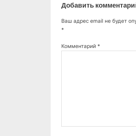
Добавить комментари
o
u
Ваш адрес email не будет оп
s
*
P
o
Комментарий
*
s
t
: