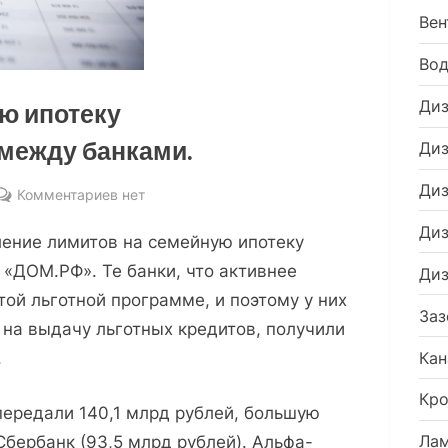
Вен
Во
Диз
ю ипотеку
между банками.
Диз
Диз
к
Комментариев
нет
записи
Диз
ение лимитов на семейную ипотеку
Лимиты
на
«ДОМ.РФ». Те банки, что активнее
Диз
семейную
той льготной программе, и поэтому у них
Заз
ипотеку
 на выдачу льготных кредитов, получили
перераспределили
Кан
.
между
банками.
Кро
ередали 140,1 млрд рублей, большую
Ла
Сбербанк (93,5 млрд рублей). Альфа-