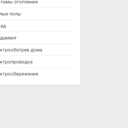
темы отопления
лые полы
сад
ндамент
ктрообогрев дома
ктропроводка
ктросбережение