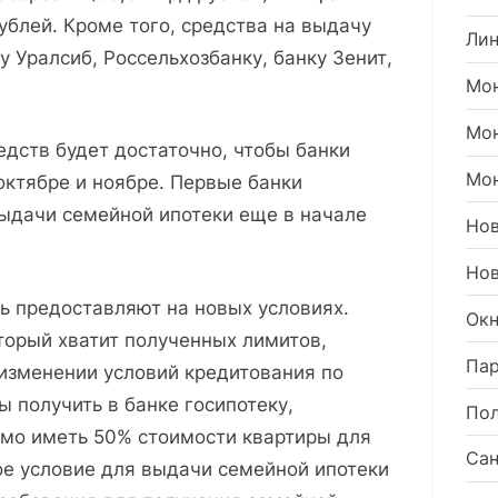
ублей. Кроме того, средства на выдачу
Ли
 Уралсиб, Россельхозбанку, банку Зенит,
Мон
Мо
едств будет достаточно, чтобы банки
Мон
октябре и ноябре. Первые банки
ыдачи семейной ипотеки еще в начале
Но
Нов
рь предоставляют на новых условиях.
Окн
оторый хватит полученных лимитов,
Пар
изменении условий кредитования по
 получить в банке госипотеку,
Пол
мо иметь 50% стоимости квартиры для
Сан
кое условие для выдачи семейной ипотеки