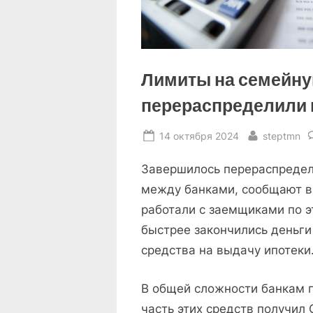
Лимиты на семейну
перераспределили 
Posted
By
14 октября 2024
steptmn
on
Завершилось перераспредел
между банками, сообщают в 
работали с заемщиками по э
быстрее закончились деньги
средства на выдачу ипотеки
В общей сложности банкам п
часть этих средств получил 