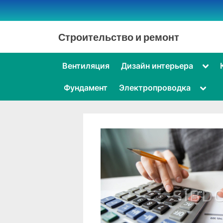
Skip
to
content
Строительство и ремонт
Togg
Вентиляция
Дизайн интерьера
sub-
men
Toggl
Фундамент
Электропроводка
sub-
menu