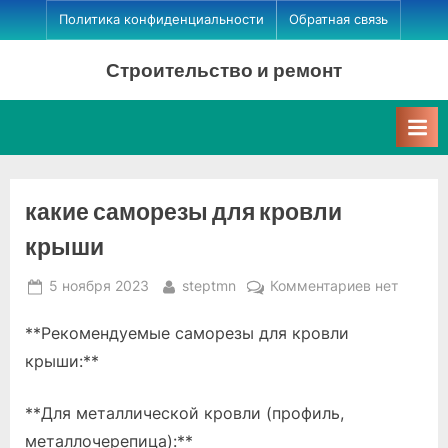
Skip
Политика конфиденциальности
Обратная связь
to
Строительство и ремонт
content
какие саморезы для кровли
крыши
Posted
By
к
5 ноября 2023
steptmn
Комментариев
нет
on
записи
**Рекомендуемые саморезы для кровли
какие
саморезы
крыши:**
для
кровли
**Для металлической кровли (профиль,
крыши
металлочерепица):**