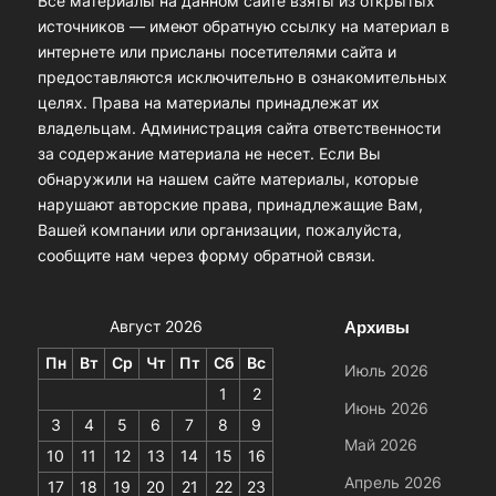
Все материалы на данном сайте взяты из открытых
источников — имеют обратную ссылку на материал в
интернете или присланы посетителями сайта и
предоставляются исключительно в ознакомительных
целях. Права на материалы принадлежат их
владельцам. Администрация сайта ответственности
за содержание материала не несет. Если Вы
обнаружили на нашем сайте материалы, которые
нарушают авторские права, принадлежащие Вам,
Вашей компании или организации, пожалуйста,
сообщите нам через форму обратной связи.
Архивы
Август 2026
Пн
Вт
Ср
Чт
Пт
Сб
Вс
Июль 2026
1
2
Июнь 2026
3
4
5
6
7
8
9
Май 2026
10
11
12
13
14
15
16
Апрель 2026
17
18
19
20
21
22
23