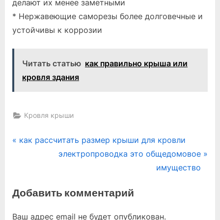
делают их менее заметными
* Нержавеющие саморезы более долговечные и
устойчивы к коррозии
Читать статью
как правильно крыша или
кровля здания
Кровля крыши
Навигация
P
как рассчитать размер крыши для кровли
r
N
электропроводка это общедомовое
по
e
e
имущество
записям
v
x
Добавить комментарий
i
t
o
P
Ваш адрес email не будет опубликован.