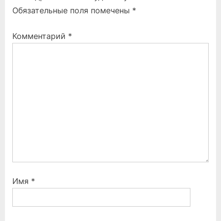
u
o
Обязательные поля помечены
*
s
s
P
t
Комментарий
*
o
:
s
t
:
Имя
*