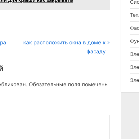
Сис
Теп
Фа
Фу
N
ура
как расположить окна в доме к
e
фасаду
Эле
x
й
Эле
t
P
Эле
убликован.
Обязательные поля помечены
o
s
t
: