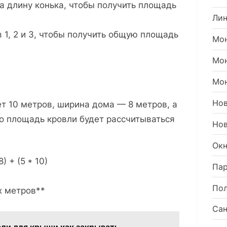
а длину конька, чтобы получить площадь
Ли
 1, 2 и 3, чтобы получить общую площадь
Мон
Мо
Мон
Но
ет 10 метров, ширина дома — 8 метров, а
о площадь кровли будет рассчитываться
Нов
Окн
) + (5 * 10)
Пар
Пол
х метров**
Сан
вли для крыши как закрывать