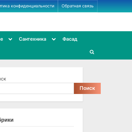
итика конфиденциальности
Обратная связь
Toggle
Toggle
ме
Сантехника
Фасад
sub-
sub-
menu
menu
Toggle
search
form
иск
Поиск
брики