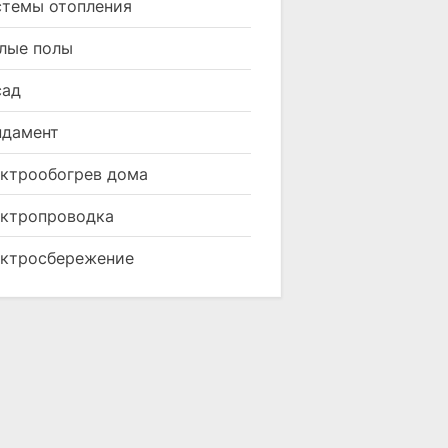
темы отопления
лые полы
сад
ндамент
ктрообогрев дома
ктропроводка
ктросбережение