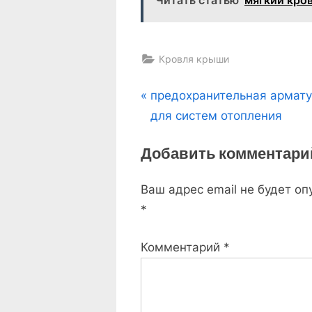
Кровля крыши
Навигация
P
предохранительная армат
r
для систем отопления
по
e
Добавить комментари
v
записям
i
Ваш адрес email не будет оп
o
*
u
s
Комментарий
*
P
o
s