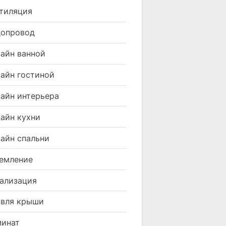
тиляция
допровод
айн ванной
айн гостиной
айн интерьера
айн кухни
айн спальни
емление
ализация
вля крыши
минат