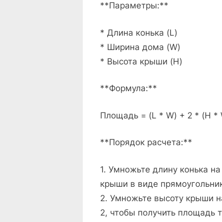
**Параметры:**
* Длина конька (L)
* Ширина дома (W)
* Высота крыши (H)
**Формула:**
Площадь = (L * W) + 2 * (H * 
**Порядок расчета:**
1. Умножьте длину конька н
крыши в виде прямоугольни
2. Умножьте высоту крыши н
2, чтобы получить площадь т