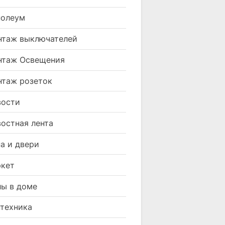
нолеум
таж выключателей
нтаж Освещения
таж розеток
вости
остная лента
а и двери
кет
ы в доме
техника