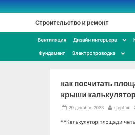
Skip
to
content
Строительство и ремонт
Togg
Вентиляция
Дизайн интерьера
sub-
men
Toggl
Фундамент
Электропроводка
sub-
menu
как посчитать пло
крыши калькулято
Posted
By
20 декабря 2023
steptmn
on
**Калькулятор площади чет