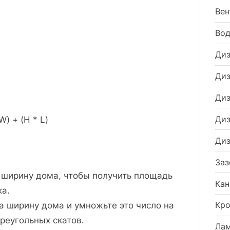
площадь
Вен
кровли
четырехскатной
Во
крыши
Диз
калькулятор
Диз
Диз
Диз
W) + (H * L)
Диз
Заз
а ширину дома, чтобы получить площадь
Кан
ка.
Кро
а ширину дома и умножьте это число на
реугольных скатов.
Ла