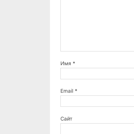
t
:
Имя
*
Email
*
Сайт