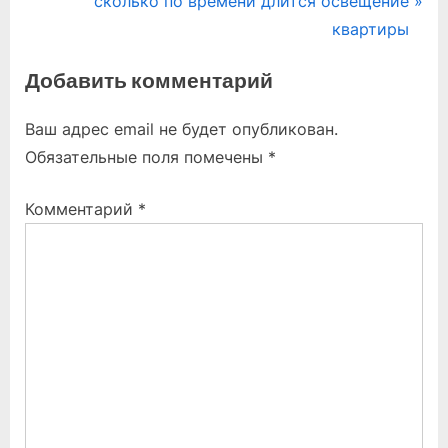
сколько по времени длится освещение
записям
v
e
квартиры
i
x
Добавить комментарий
o
t
u
P
Ваш адрес email не будет опубликован.
s
o
Обязательные поля помечены
*
P
s
o
t
Комментарий
*
s
:
t
: