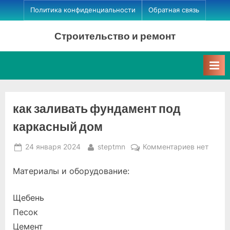
Skip
Политика конфиденциальности
Обратная связь
to
Строительство и ремонт
content
как заливать фундамент под
каркасный дом
Posted
By
к
24 января 2024
steptmn
Комментариев
нет
on
записи
Материалы и оборудование:
как
заливать
фундамен
Щебень
под
Песок
каркасны
Цемент
дом