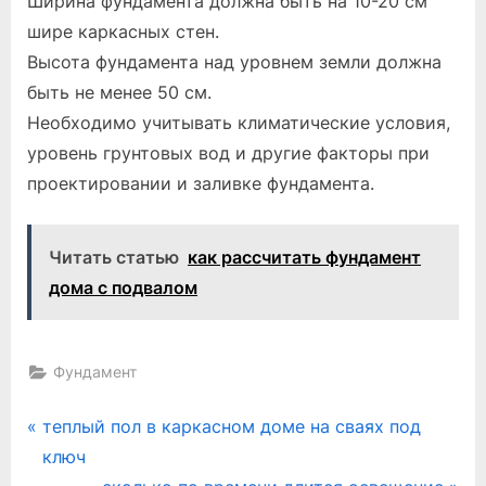
Ширина фундамента должна быть на 10-20 см
шире каркасных стен.
Высота фундамента над уровнем земли должна
быть не менее 50 см.
Необходимо учитывать климатические условия,
уровень грунтовых вод и другие факторы при
проектировании и заливке фундамента.
Читать статью
как рассчитать фундамент
дома с подвалом
Фундамент
Навигация
P
теплый пол в каркасном доме на сваях под
r
ключ
по
e
N