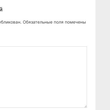
x
й
t
P
убликован.
Обязательные поля помечены
o
s
t
: