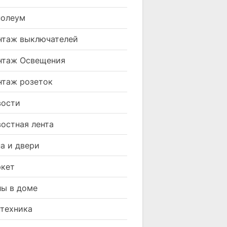
нолеум
таж выключателей
нтаж Освещения
таж розеток
вости
остная лента
а и двери
кет
ы в доме
техника