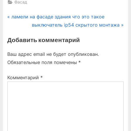
Фасад
Навигация
P
ламели на фасаде здания что это такое
r
N
выключатель ip54 скрытого монтажа
по
e
e
Добавить комментарий
записям
v
x
i
t
Ваш адрес email не будет опубликован.
o
P
Обязательные поля помечены
*
u
o
s
s
Комментарий
*
P
t
o
:
s
t
: