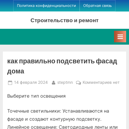
Skip
Политика конфиденциальности
Обратная связь
to
Строительство и ремонт
content
как правильно подсветить фасад
дома
Posted
By
к
14 февраля 2024
steptmn
Комментариев
нет
on
записи
Выберите тип освещения
как
правиль
подсвет
Точечные светильники: Устанавливаются на
фасад
фасаде и создают контурную подсветку.
дома
Линейное освещение: Светодиодные ленты или