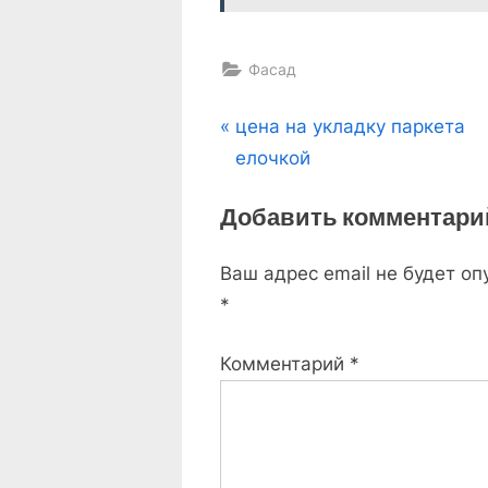
Фасад
Навигация
P
цена на укладку паркета
r
елочкой
по
e
Добавить комментари
v
записям
i
Ваш адрес email не будет оп
o
*
u
s
Комментарий
*
P
o
s
t