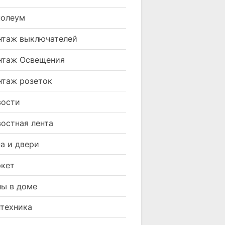
нолеум
таж выключателей
нтаж Освещения
таж розеток
вости
остная лента
а и двери
кет
ы в доме
техника