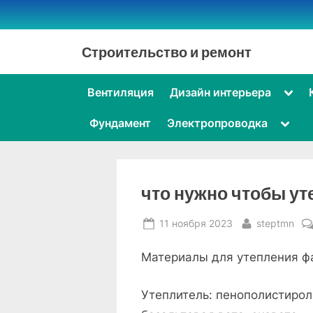
Skip
to
content
Строительство и ремонт
Togg
Вентиляция
Дизайн интерьера
sub-
men
Toggl
Фундамент
Электропроводка
sub-
menu
что нужно чтобы у
Posted
By
11 ноября 2023
steptmn
on
Материалы для утепления ф
Утеплитель: пенополистирол