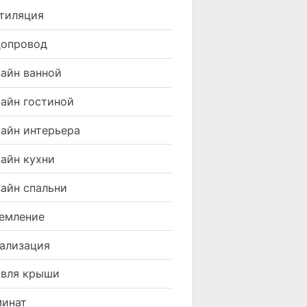
тиляция
допровод
айн ванной
айн гостиной
айн интерьера
айн кухни
айн спальни
емление
ализация
вля крыши
минат