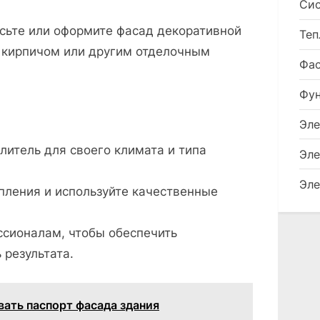
Сис
сьте или оформите фасад декоративной
Теп
 кирпичом или другим отделочным
Фа
Фу
Эле
итель для своего климата и типа
Эле
Эле
пления и используйте качественные
ссионалам, чтобы обеспечить
 результата.
вать паспорт фасада здания