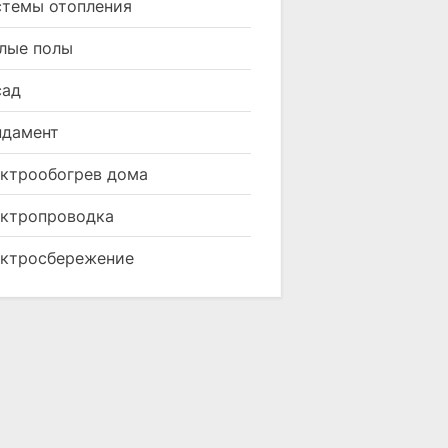
темы отопления
лые полы
сад
ндамент
ктрообогрев дома
ктропроводка
ктросбережение