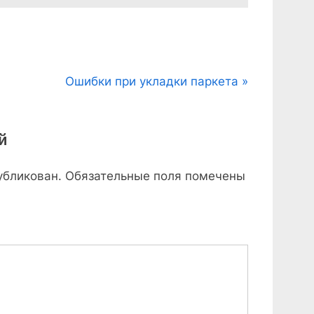
N
Ошибки при укладки паркета
e
x
й
t
P
убликован.
Обязательные поля помечены
o
s
t
: