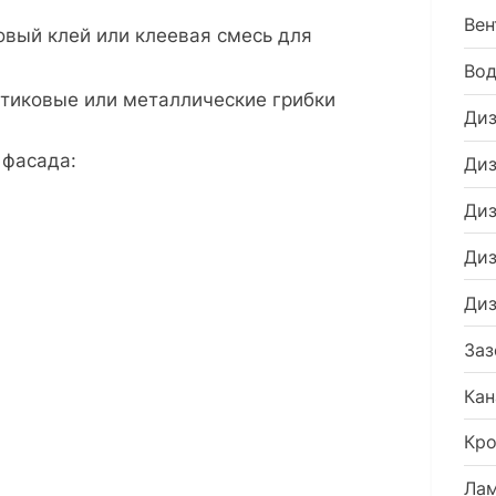
фасад
Вен
овый клей или клеевая смесь для
дома
Во
стиковые или металлические грибки
Диз
 фасада:
Диз
Диз
Диз
Диз
Заз
Кан
Кро
Ла