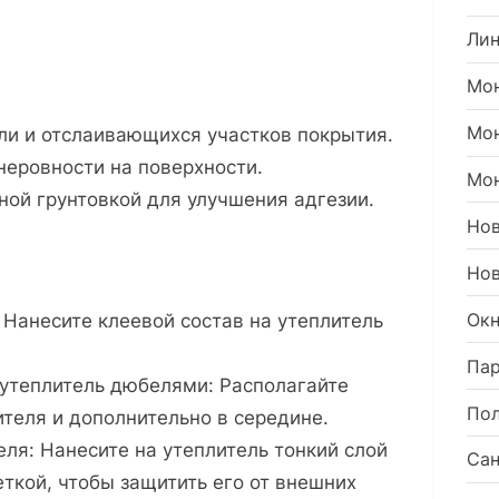
Ли
Мон
Мо
ыли и отслаивающихся участков покрытия.
еровности на поверхности.
Мон
ной грунтовкой для улучшения адгезии.
Но
Нов
Окн
 Нанесите клеевой состав на утеплитель
Пар
 утеплитель дюбелями: Располагайте
Пол
ителя и дополнительно в середине.
еля: Нанесите на утеплитель тонкий слой
Сан
ткой, чтобы защитить его от внешних