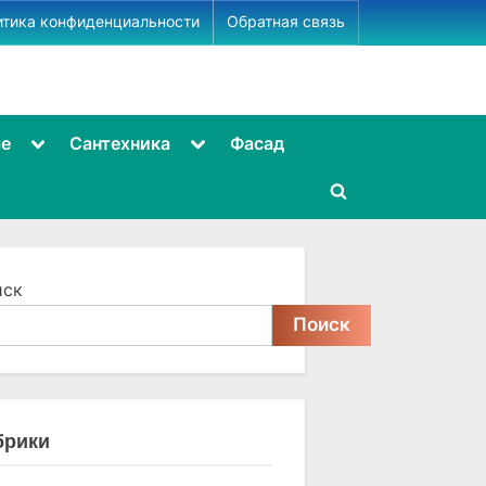
итика конфиденциальности
Обратная связь
Toggle
Toggle
ме
Сантехника
Фасад
sub-
sub-
menu
menu
Toggle
search
form
иск
Поиск
брики