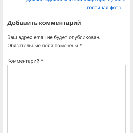
по
e
e
гостиная фото
записям
v
x
Добавить комментарий
i
t
o
P
Ваш адрес email не будет опубликован.
u
o
Обязательные поля помечены
*
s
s
P
t
Комментарий
*
o
:
s
t
: