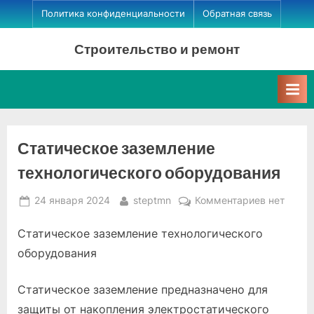
Skip
Политика конфиденциальности
Обратная связь
to
Строительство и ремонт
content
Статическое заземление
технологического оборудования
Posted
By
к
24 января 2024
steptmn
Комментариев
нет
on
записи
Статическое заземление технологического
Статичес
заземлен
оборудования
технологи
оборудов
Статическое заземление предназначено для
защиты от накопления электростатического