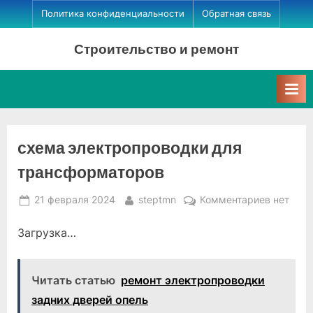
Skip
Политика конфиденциальности
Обратная связь
to
Строительство и ремонт
content
схема электропроводки для
трансформаторов
Posted
By
к
21 февраля 2024
steptmn
Комментариев
нет
on
записи
Загрузка…
схема
электро
для
Читать статью
ремонт электропроводки
трансфо
задних дверей опель