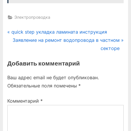
Электропроводка
Навигация
P
quick step укладка ламината инструкция
r
N
Заявление на ремонт водопровода в частном
по
e
e
секторе
записям
v
x
Добавить комментарий
i
t
o
P
Ваш адрес email не будет опубликован.
u
o
Обязательные поля помечены
*
s
s
P
t
Комментарий
*
o
:
s
t
: