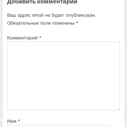
Добавить комментарий
записям
v
x
i
t
Ваш адрес email не будет опубликован.
o
P
Обязательные поля помечены
*
u
o
s
s
Комментарий
*
P
t
o
:
s
t
:
Имя
*