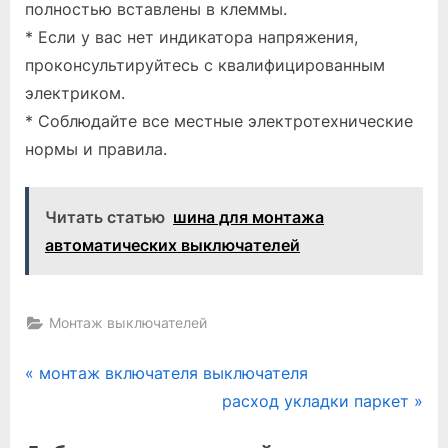
полностью вставлены в клеммы.
* Если у вас нет индикатора напряжения,
проконсультируйтесь с квалифицированным
электриком.
* Соблюдайте все местные электротехнические
нормы и правила.
Читать статью
шина для монтажа
автоматических выключателей
Монтаж выключателей
Навигация
P
монтаж включателя выключателя
r
N
расход укладки паркет
по
e
e