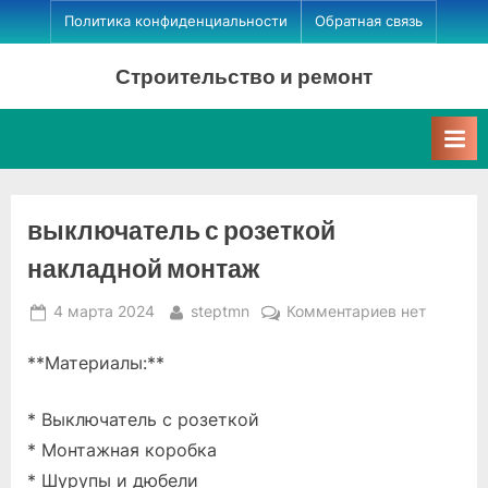
Skip
Политика конфиденциальности
Обратная связь
to
Строительство и ремонт
content
выключатель с розеткой
накладной монтаж
Posted
By
к
4 марта 2024
steptmn
Комментариев
нет
on
записи
**Материалы:**
выключател
с
розеткой
* Выключатель с розеткой
накладной
* Монтажная коробка
монтаж
* Шурупы и дюбели