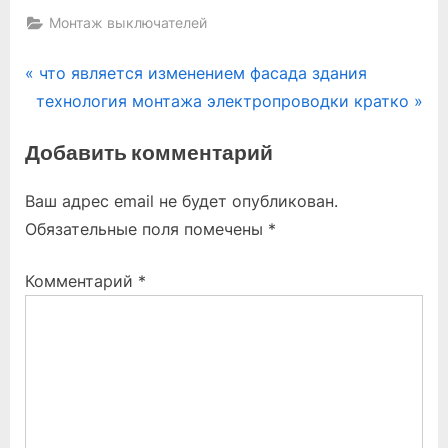
Монтаж выключателей
Навигация
P
что является изменением фасада здания
N
r
технология монтажа электропроводки кратко
по
e
e
Добавить комментарий
записям
x
v
t
i
Ваш адрес email не будет опубликован.
P
o
Обязательные поля помечены
*
o
u
s
s
Комментарий
*
t
P
:
o
s
t
: