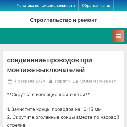
Skip
Политика конфиденциальности
Обратная связь
to
Строительство и ремонт
content
соединение проводов при
монтаже выключателей
Posted
By
к
4 февраля 2024
steptmn
Комментариев
нет
on
записи
**Скрутка с изоляционной лентой**
соединен
проводов
при
1. Зачистите концы проводов на 10-15 мм.
монтаже
2. Скрутите оголенные концы вместе по часовой
выключат
стрелке.