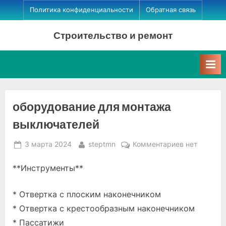
Skip
Политика конфиденциальности
Обратная связь
to
Строительство и ремонт
content
оборудование для монтажа
выключателей
Posted
By
к
3 марта 2024
steptmn
Комментариев
нет
on
записи
**Инструменты**
оборудован
для
монтажа
* Отвертка с плоским наконечником
выключател
* Отвертка с крестообразным наконечником
* Пассатижи