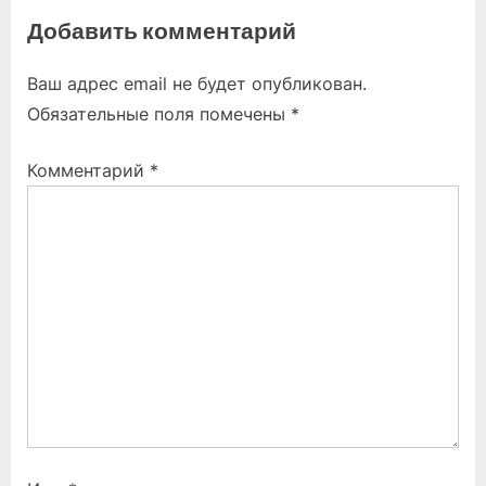
e
e
Добавить комментарий
записям
v
x
i
t
Ваш адрес email не будет опубликован.
o
P
Обязательные поля помечены
*
u
o
s
s
Комментарий
*
P
t
o
:
s
t
: