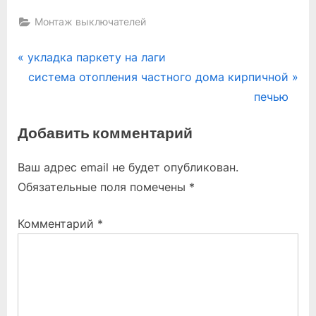
Монтаж выключателей
Навигация
P
укладка паркету на лаги
r
N
система отопления частного дома кирпичной
по
e
e
печью
записям
v
x
Добавить комментарий
i
t
o
P
Ваш адрес email не будет опубликован.
u
o
Обязательные поля помечены
*
s
s
P
t
Комментарий
*
o
:
s
t
: