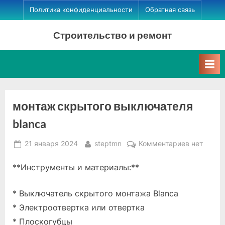
Skip
Политика конфиденциальности
Обратная связь
to
Строительство и ремонт
content
монтаж скрытого выключателя
blanca
Posted
By
к
21 января 2024
steptmn
Комментариев
нет
on
записи
**Инструменты и материалы:**
монтаж
скрытого
выключат
* Выключатель скрытого монтажа Blanca
blanca
* Электроотвертка или отвертка
* Плоскогубцы