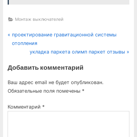
Монтаж выключателей
Навигация
P
проектирование гравитационной системы
r
отопления
по
e
N
укладка паркета олимп паркет отзывы
записям
v
e
Добавить комментарий
i
x
o
t
Ваш адрес email не будет опубликован.
u
P
Обязательные поля помечены
*
s
o
P
s
Комментарий
*
o
t
s
:
t
: