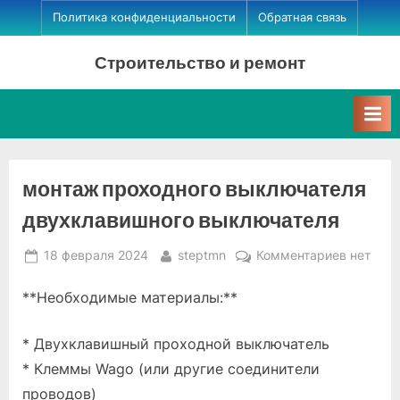
Skip
Политика конфиденциальности
Обратная связь
to
Строительство и ремонт
content
монтаж проходного выключателя
двухклавишного выключателя
Posted
By
к
18 февраля 2024
steptmn
Комментариев
нет
on
записи
**Необходимые материалы:**
монтаж
проходн
выключа
* Двухклавишный проходной выключатель
двухкла
* Клеммы Wago (или другие соединители
выключа
проводов)