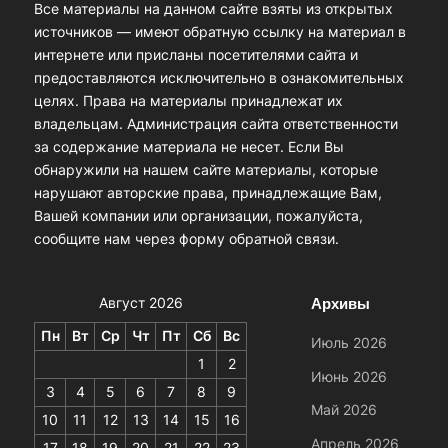
Все материалы на данном сайте взяты из открытых
источников — имеют обратную ссылку на материал в
интернете или присланы посетителями сайта и
предоставляются исключительно в ознакомительных
целях. Права на материалы принадлежат их
владельцам. Администрация сайта ответственности
за содержание материала не несет. Если Вы
обнаружили на нашем сайте материалы, которые
нарушают авторские права, принадлежащие Вам,
Вашей компании или организации, пожалуйста,
сообщите нам через форму обратной связи.
Архивы
Август 2026
Пн
Вт
Ср
Чт
Пт
Сб
Вс
Июль 2026
1
2
Июнь 2026
3
4
5
6
7
8
9
Май 2026
10
11
12
13
14
15
16
Апрель 2026
17
18
19
20
21
22
23