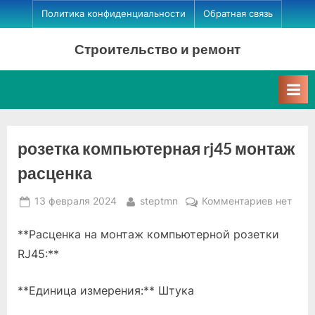
Skip
Политика конфиденциальности
Обратная связь
to
Строительство и ремонт
content
розетка компьютерная rj45 монтаж
расценка
Posted
By
к
13 февраля 2024
steptmn
Комментариев
нет
on
записи
**Расценка на монтаж компьютерной розетки
розетка
компьют
RJ45:**
rj45
монтаж
**Единица измерения:** Штука
расценк