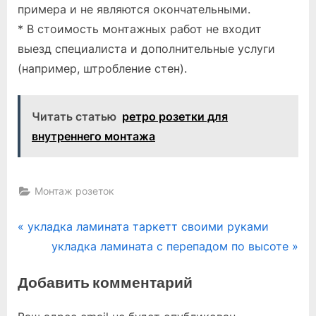
примера и не являются окончательными.
* В стоимость монтажных работ не входит
выезд специалиста и дополнительные услуги
(например, штробление стен).
Читать статью
ретро розетки для
внутреннего монтажа
Монтаж розеток
Навигация
P
укладка ламината таркетт своими руками
r
N
укладка ламината с перепадом по высоте
по
e
e
Добавить комментарий
записям
v
x
i
t