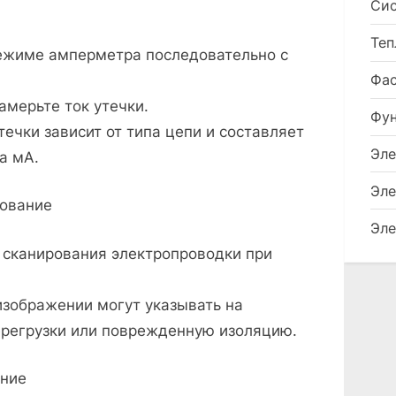
Сис
Теп
ежиме амперметра последовательно с
Фа
амерьте ток утечки.
Фу
ечки зависит от типа цепи и составляет
Эле
а мА.
Эле
дование
Эле
 сканирования электропроводки при
изображении могут указывать на
ерегрузки или поврежденную изоляцию.
ание