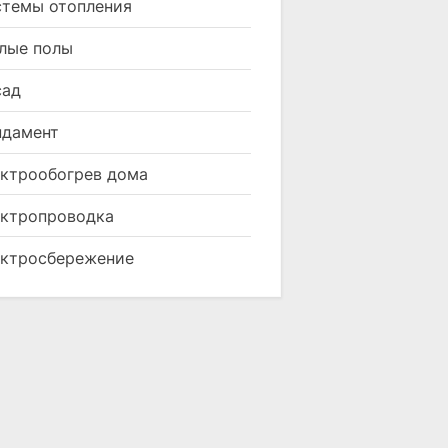
темы отопления
лые полы
сад
ндамент
ктрообогрев дома
ктропроводка
ктросбережение