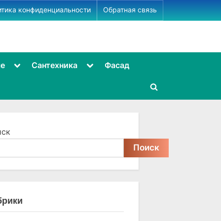
итика конфиденциальности
Обратная связь
Toggle
Toggle
ме
Сантехника
Фасад
sub-
sub-
menu
menu
Toggle
search
form
иск
Поиск
брики