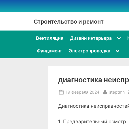
Skip
to
content
Строительство и ремонт
Togg
Вентиляция
Дизайн интерьера
sub-
men
Toggl
Фундамент
Электропроводка
sub-
menu
диагностика неисп
Posted
By
19 февраля 2024
steptmn
on
Диагностика неисправносте
1. Предварительный осмотр