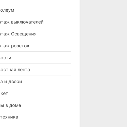
нолеум
таж выключателей
нтаж Освещения
таж розеток
вости
остная лента
а и двери
кет
ы в доме
техника