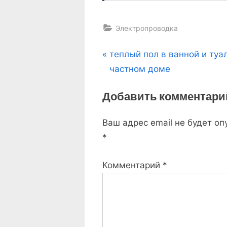
Электропроводка
Навигация
P
теплый пол в ванной и туа
r
частном доме
по
e
Добавить комментари
v
записям
i
Ваш адрес email не будет оп
o
*
u
s
Комментарий
*
P
o
s
t