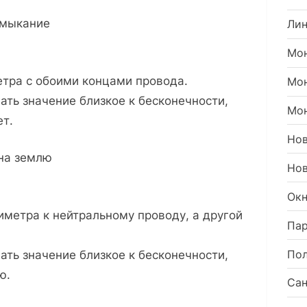
амыкание
Ли
Мон
тра с обоими концами провода.
Мо
ть значение близкое к бесконечности,
Мон
ет.
Но
 на землю
Нов
Окн
метра к нейтральному проводу, а другой
Пар
Пол
ть значение близкое к бесконечности,
ю.
Сан