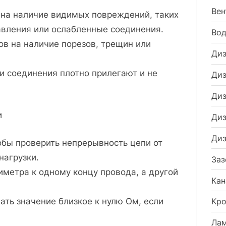
Вен
 на наличие видимых повреждений, таких
авления или ослабленные соединения.
Во
в на наличие порезов, трещин или
Диз
 и соединения плотно прилегают и не
Диз
Диз
и
Диз
Диз
обы проверить непрерывность цепи от
нагрузки.
Заз
метра к одному концу провода, а другой
Кан
ть значение близкое к нулю Ом, если
Кро
Ла