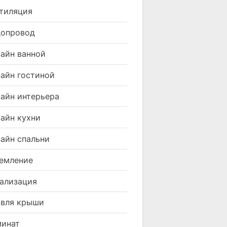
тиляция
допровод
айн ванной
айн гостиной
айн интерьера
айн кухни
айн спальни
емление
ализация
вля крыши
минат