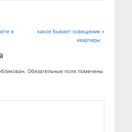
N
лете в
какое бывает освещение
e
квартиры
x
й
t
P
убликован.
Обязательные поля помечены
o
s
t
: