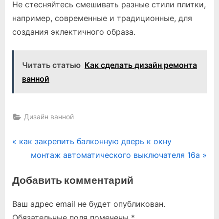
Не стесняйтесь смешивать разные стили плитки,
например, современные и традиционные, для
создания эклектичного образа.
Читать статью
Как сделать дизайн ремонта
ванной
Дизайн ванной
Навигация
P
как закрепить балконную дверь к окну
r
N
монтаж автоматического выключателя 16а
по
e
e
Добавить комментарий
записям
v
x
i
t
Ваш адрес email не будет опубликован.
o
P
Обязательные поля помечены
*