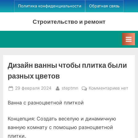
Skip
Политика конфиденциальности
Обратная связь
to
Строительство и ремонт
content
Дизайн ванны чтобы плитка были
разных цветов
Posted
By
к
29 февраля 2024
steptmn
Комментариев
нет
on
записи
Ванна с разноцветной плиткой
Дизайн
ванны
чтобы
Концепция: Создать веселую и динамичную
плитка
ванную комнату с помощью разноцветной
были
плитки.
разных