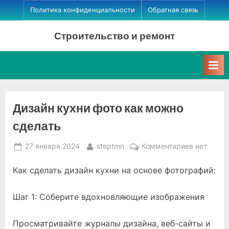
Skip
Политика конфиденциальности
Обратная связь
to
Строительство и ремонт
content
Дизайн кухни фото как можно
сделать
Posted
By
к
27 января 2024
steptmn
Комментариев
нет
on
записи
Как сделать дизайн кухни на основе фотографий:
Дизайн
кухни
фото
Шаг 1: Соберите вдохновляющие изображения
как
можно
Просматривайте журналы дизайна, веб-сайты и
сделать