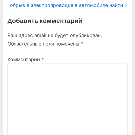
N
r
обрыв в электропроводке в автомобиле найти
по
e
e
Добавить комментарий
записям
x
v
t
i
Ваш адрес email не будет опубликован.
P
o
Обязательные поля помечены
*
o
u
s
s
Комментарий
*
t
P
:
o
s
t
: