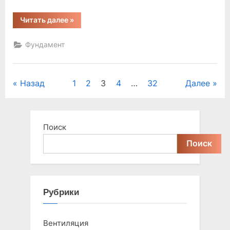
“какой
Читать далее
»
лучше
построить
фундамент
Фундамент
для
дома”
Пагинация
Назад
1
2
3
4
…
32
Далее
записей
Поиск
Поиск
Рубрики
Вентиляция