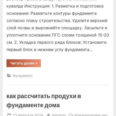
под
кувалда Инструкция: 1. Разметка и подготовка
дом
основания: Разметьте контуры фундамента
на
блоках
согласно плану строительства. Удалите верхний
слой почвы и выровняйте площадку. Засыпьте и
уплотните основание ПГС слоем толщиной 15-20
см. 2. Укладка первого ряда блоков: Установите
первый блок в нижнем углу фундамента…
“как
Читать далее
»
подвести
фундамент
под
Фундамент
дом
на
блоках”
как рассчитать продухи в
фундаменте дома
Posted
By
к
23 февраля 2024
steptmn
Комментариев
нет