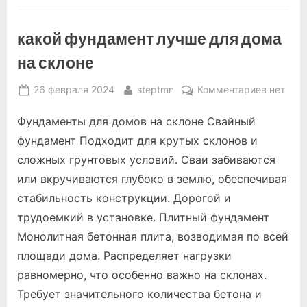
какой фундамент лучше для дома
на склоне
Posted
By
к
26 февраля 2024
steptmn
Комментариев
нет
on
записи
Фундаменты для домов на склоне Свайный
какой
фундаме
фундамент Подходит для крутых склонов и
лучше
сложных грунтовых условий. Сваи забиваются
для
или вкручиваются глубоко в землю, обеспечивая
дома
стабильность конструкции. Дорогой и
на
склоне
трудоемкий в установке. Плитный фундамент
Монолитная бетонная плита, возводимая по всей
площади дома. Распределяет нагрузки
равномерно, что особенно важно на склонах.
Требует значительного количества бетона и