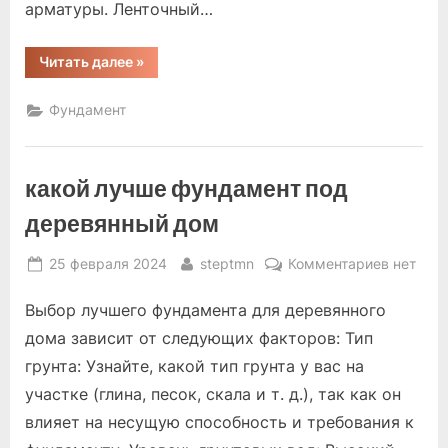
арматуры. Ленточный…
“какой
Читать далее
»
фундамент
лучше
для
Фундамент
дома
на
склоне”
какой лучше фундамент под
деревянный дом
Posted
By
к
25 февраля 2024
steptmn
Комментариев
нет
on
записи
Выбор лучшего фундамента для деревянного
какой
лучше
дома зависит от следующих факторов: Тип
фундаме
грунта: Узнайте, какой тип грунта у вас на
под
участке (глина, песок, скала и т. д.), так как он
деревян
влияет на несущую способность и требования к
дом