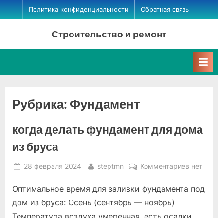
Skip
Политика конфиденциальности
Обратная связь
to
Строительство и ремонт
content
Рубрика:
Фундамент
когда делать фундамент для дома
из бруса
Posted
By
к
28 февраля 2024
steptmn
Комментариев
нет
on
записи
Оптимальное время для заливки фундамента под
когда
делать
дом из бруса: Осень (сентябрь — ноябрь)
фундаме
Температура воздуха умеренная, есть осадки.