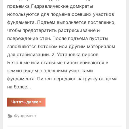
можно
подъемка Гидравлические домкраты
отремон
используются для подъема осевших участков
фундаме
фундамента. Подъем выполняется постепенно,
дома
чтобы предотвратить растрескивание и
повреждение стен. После подъема пустоты
заполняются бетоном или другим материалом
для стабилизации. 2. Установка пирсов
Бетонные или стальные пирсы вбиваются в
землю рядом с осевшими участками
фундамента. Пирсы передают нагрузку от дома
на более…
“как
Читать далее
»
можно
отремонтировать
фундамент
Фундамент
дома”