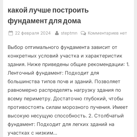
какой лучше построить
фундамент для дома
Posted
By
к
22 февраля 2024
steptmn
Комментариев
нет
on
записи
Выбор оптимального фундамента зависит от
какой
лучше
конкретных условий участка и характеристик
построи
здания. Ниже приведены общие рекомендации: 1.
фундаме
Ленточный фундамент: Подходит для
для
большинства типов почв и зданий. Позволяет
дома
равномерно распределять нагрузку здания по
всему периметру. Достаточно глубокий, чтобы
противостоять силам морозного пучения. Имеет
высокую несущую способность. 2. Столбчатый
фундамент: Подходит для легких зданий на
участках с низким…