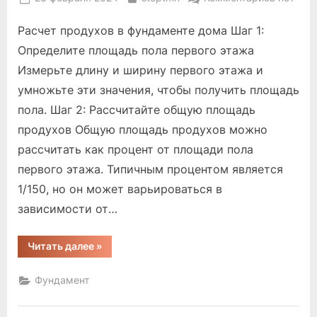
on
записи
Расчет продухов в фундаменте дома Шаг 1:
как
рассчит
Определите площадь пола первого этажа
продухи
Измерьте длину и ширину первого этажа и
в
умножьте эти значения, чтобы получить площадь
фундаме
пола. Шаг 2: Рассчитайте общую площадь
дома
продухов Общую площадь продухов можно
рассчитать как процент от площади пола
первого этажа. Типичным процентом является
1/150, но он может варьироваться в
зависимости от…
“как
Читать далее
»
рассчитать
продухи
в
Фундамент
фундаменте
дома”