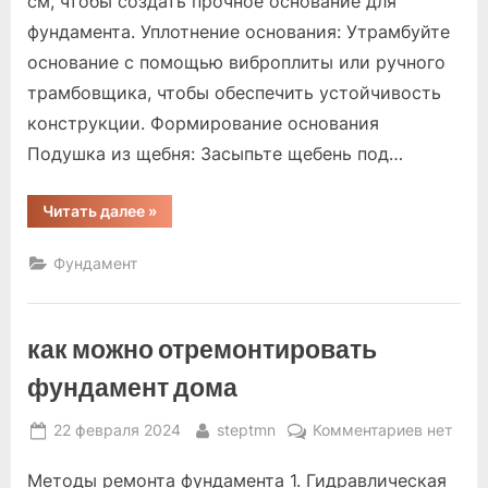
см, чтобы создать прочное основание для
фундамента. Уплотнение основания: Утрамбуйте
основание с помощью виброплиты или ручного
трамбовщика, чтобы обеспечить устойчивость
конструкции. Формирование основания
Подушка из щебня: Засыпьте щебень под…
“как
Читать далее
»
правильно
ставить
фундамент
Фундамент
для
дома”
как можно отремонтировать
фундамент дома
Posted
By
к
22 февраля 2024
steptmn
Комментариев
нет
on
записи
Методы ремонта фундамента 1. Гидравлическая
как