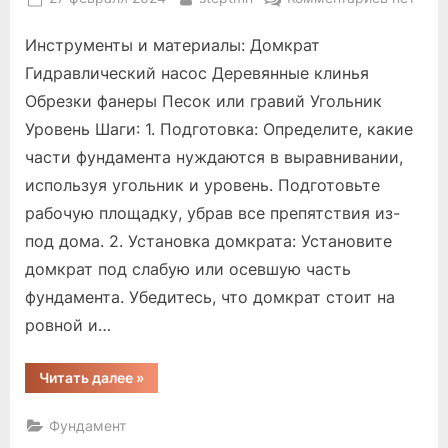
on
записи
Инструменты и материалы: Домкрат
как
выровня
Гидравлический насос Деревянные клинья
фундаме
Обрезки фанеры Песок или гравий Угольник
деревян
Уровень Шаги: 1. Подготовка: Определите, какие
дома
части фундамента нуждаются в выравнивании,
используя угольник и уровень. Подготовьте
рабочую площадку, убрав все препятствия из-
под дома. 2. Установка домкрата: Установите
домкрат под слабую или осевшую часть
фундамента. Убедитесь, что домкрат стоит на
ровной и…
“как
Читать далее
»
выровнять
фундамент
деревянного
Фундамент
дома”