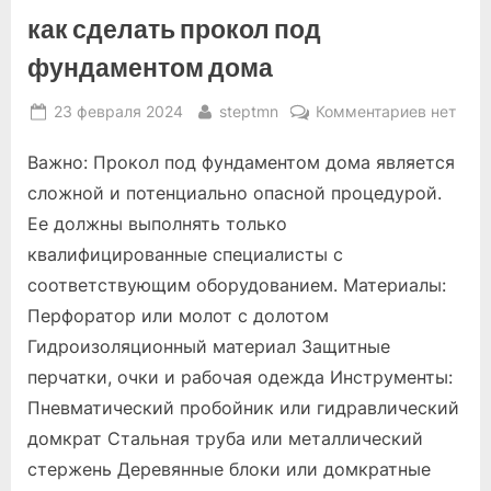
как сделать прокол под
фундаментом дома
Posted
By
к
23 февраля 2024
steptmn
Комментариев
нет
on
записи
Важно: Прокол под фундаментом дома является
как
сделать
сложной и потенциально опасной процедурой.
прокол
Ее должны выполнять только
под
квалифицированные специалисты с
фундам
соответствующим оборудованием. Материалы:
дома
Перфоратор или молот с долотом
Гидроизоляционный материал Защитные
перчатки, очки и рабочая одежда Инструменты:
Пневматический пробойник или гидравлический
домкрат Стальная труба или металлический
стержень Деревянные блоки или домкратные