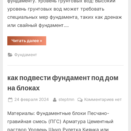
фундаменту. Уровень грунтовых вод: Высокий
уровень грунтовых вод может требовать
специальных мер фундамента, таких как дренаж
или свайный фундамент….
“какой
Читать далее
»
лучше
фундамент
под
Фундамент
деревянный
дом”
как подвести фундамент под дом
на блоках
Posted
By
к
24 февраля 2024
steptmn
Комментариев
нет
on
записи
Материалы: Фундаментные блоки Песчано-
как
подвест
гравийная смесь (ПГС) Арматура Цементный
фундаме
раствор Уровень Шнур Рулетка Киянка или