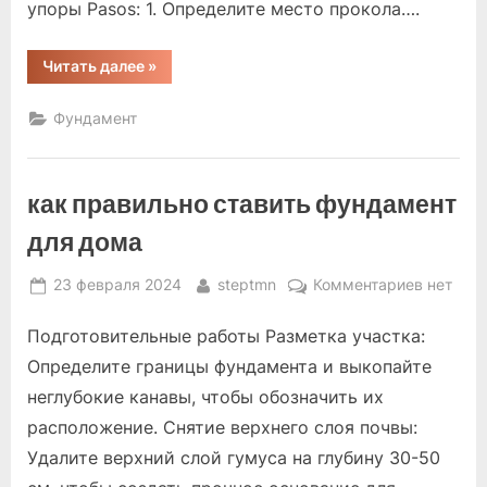
упоры Pasos: 1. Определите место прокола….
“как
Читать далее
»
сделать
прокол
под
Фундамент
фундаментом
дома”
как правильно ставить фундамент
для дома
Posted
By
к
23 февраля 2024
steptmn
Комментариев
нет
on
записи
Подготовительные работы Разметка участка:
как
правиль
Определите границы фундамента и выкопайте
ставить
неглубокие канавы, чтобы обозначить их
фундаме
расположение. Снятие верхнего слоя почвы:
для
Удалите верхний слой гумуса на глубину 30-50
дома